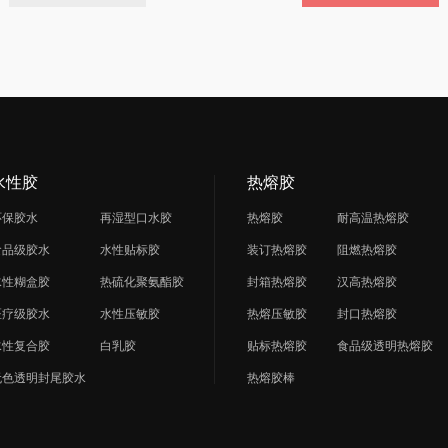
水性胶
热熔胶
环保胶水
再湿型口水胶
热熔胶
耐高温热熔胶
食品级胶水
水性贴标胶
装订热熔胶
阻燃热熔胶
水性糊盒胶
热硫化聚氨酯胶
封箱热熔胶
汉高热熔胶
医疗级胶水
水性压敏胶
热熔压敏胶
封口热熔胶
水性复合胶
白乳胶
贴标热熔胶
食品级透明热熔胶
无色透明封尾胶水
热熔胶棒