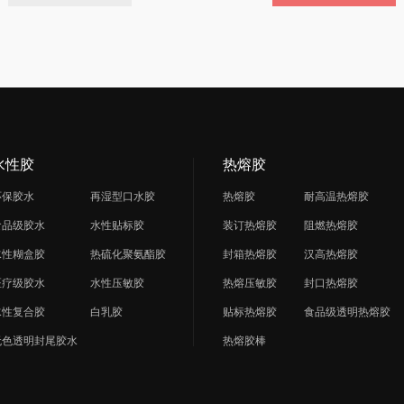
水性胶
热熔胶
环保胶水
再湿型口水胶
热熔胶
耐高温热熔胶
食品级胶水
水性贴标胶
装订热熔胶
阻燃热熔胶
水性糊盒胶
热硫化聚氨酯胶
封箱热熔胶
汉高热熔胶
医疗级胶水
水性压敏胶
热熔压敏胶
封口热熔胶
水性复合胶
白乳胶
贴标热熔胶
食品级透明热熔胶
无色透明封尾胶水
热熔胶棒