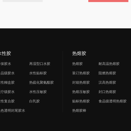
水性胶
热熔胶
环保胶水
再湿型口水胶
热熔胶
耐高温热熔胶
食品级胶水
水性贴标胶
装订热熔胶
阻燃热熔胶
水性糊盒胶
热硫化聚氨酯胶
封箱热熔胶
汉高热熔胶
医疗级胶水
水性压敏胶
热熔压敏胶
封口热熔胶
水性复合胶
白乳胶
贴标热熔胶
食品级透明热熔胶
无色透明封尾胶水
热熔胶棒