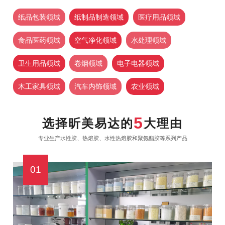
纸品包装领域
纸制品制造领域
医疗用品领域
食品医药领域
空气净化领域
水处理领域
卫生用品领域
卷烟领域
电子电器领域
木工家具领域
汽车内饰领域
农业领域
5
选择昕美易达的
大理由
专业生产水性胶、热熔胶、水性热熔胶和聚氨酯胶等系列产品
01