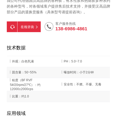
我公司代理德国汉高品牌的各种胶，有水性胶和热熔胶多种系列
的各种型号，对各领域客户提供售后技术支持，并接受汉高品牌
部分产品的退换货服务（具体型号请提前咨询）。
客户服务热线
138-6986-4861
技术数据
外观：白色乳液
PH：5.0~7.0
固含量：50~55%
曝放时间：小于2分钟
粘度（BF RVF
安全性：不燃、不爆、无毒
5#/20rpm/27℃）：约
12000±2000cps
比重：约1.0
应用领域