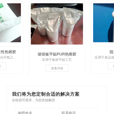
水性热熔胶
阻
玻镁板平贴PUR热熔胶
适应高速涂布机，适合环氧乙烷和射线消毒
应用于板材平贴工艺
情
查看详情
我们将为您定制合适的解决方案
在线填写需求，为您答疑解惑