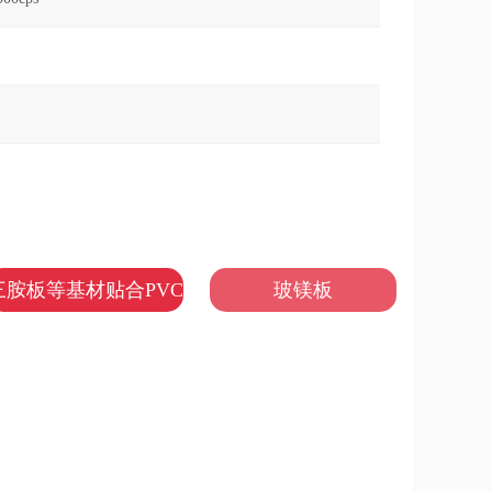
三胺板等基材贴合PVC
玻镁板