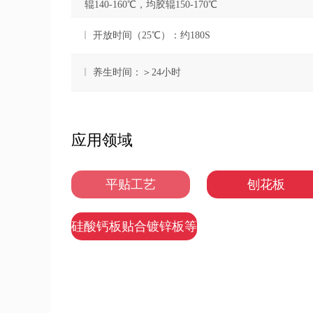
辊140-160℃，均胶辊150-170℃
开放时间（25℃）：约180S
养生时间：＞24小时
应用领域
平贴工艺
刨花板
硅酸钙板贴合镀锌板等