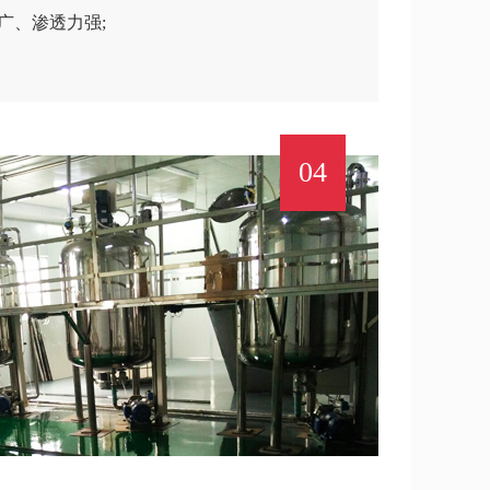
广、渗透力强;
04