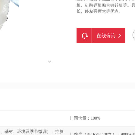
板、硅酸钙板贴合镀锌板等。
长、终粘强度大等优点。
固含量：100%
机器、基材、环境及季节微调），控胶
粘度（BF RVF 130℃）：9000±30