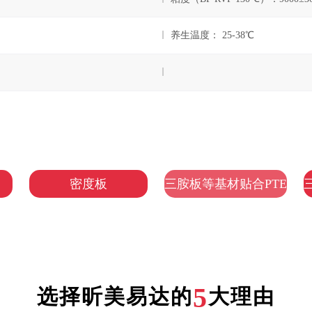
养生温度： 25-38℃
密度板
三胺板等基材贴合PTE
5
选择昕美易达的
大理由