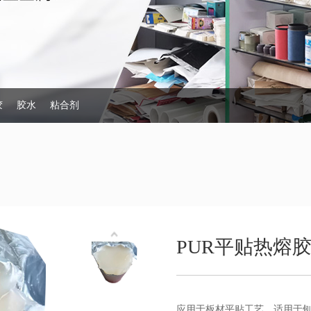
胶
胶水
粘合剂
PUR平贴热熔
应用于板材平贴工艺，适用于刨