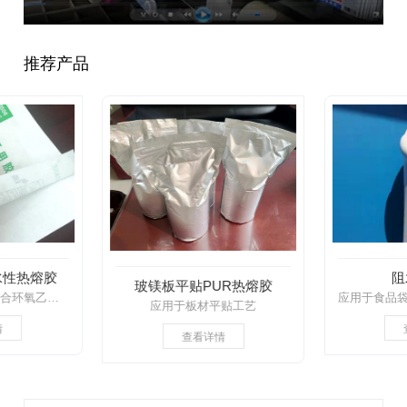
推荐产品
水性热熔胶
阻
玻镁板平贴PUR热熔胶
适应高速涂布机，适合环氧乙烷和射线消毒
应用于板材平贴工艺
情
查看详情