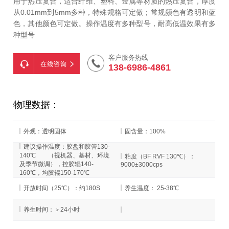
用于热压复合，适合纤维、塑料、金属等材质的热压复合，厚度
从0.01mm到5mm多种，特殊规格可定做；常规颜色有透明和蓝
色，其他颜色可定做。操作温度有多种型号，耐高低温效果有多
种型号
客户服务热线
138-6986-4861
物理数据：
外观：透明固体
固含量：100%
建议操作温度：胶盘和胶管130-
140℃ （视机器、基材、环境
粘度（BF RVF 130℃）：
及季节微调），控胶辊140-
9000±3000cps
160℃，均胶辊150-170℃
开放时间（25℃）：约180S
养生温度： 25-38℃
养生时间：＞24小时