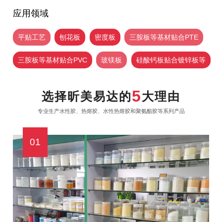
应用领域
平贴工艺
刨花板
密度板
三胺板等基材贴合PTE
三胺板等基材贴合PVC
玻镁板
硅酸钙板贴合镀锌板等
5
选择昕美易达的
大理由
专业生产水性胶、热熔胶、水性热熔胶和聚氨酯胶等系列产品
01