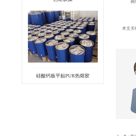
网址：ht
本文关
硅酸钙板平贴PUR热熔胶