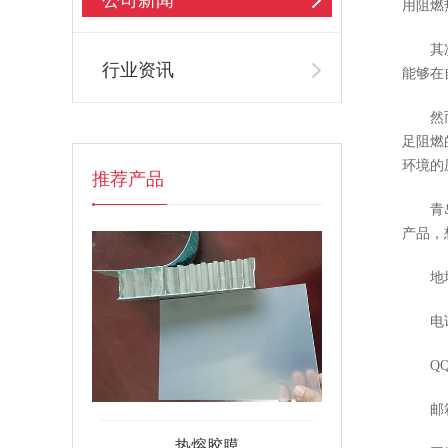
公司新闻
用阻燃
其次，
行业资讯
能够在
然而，
足阻燃
环境的
推荐产品
青岛昕
产品，
地址
电话：1
QQ：1
邮箱：si
热熔胶膜