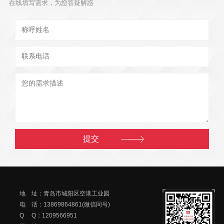
在线填写需求，为您答疑解惑
地 址：青岛市城阳区空港工业园
电 话：13869864861(微信同号)
Q Q：1209566951