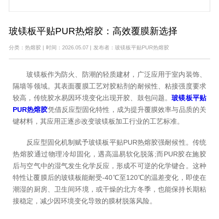
玻镁板平贴PUR热熔胶：高效覆膜新选择
分类：热熔胶
|
时间：2026.05.07
|
发布者：玻镁板平贴PUR热熔胶
玻镁板作为防火、防潮的轻质建材，广泛应用于室内装饰、
隔墙等领域。其表面覆膜工艺对胶粘剂的耐候性、粘接强度要求
较高，传统胶水易因环境变化出现开胶、鼓包问题。
玻镁板平贴
PUR热熔胶
凭借反应型固化特性，成为提升覆膜效率与品质的关
键材料，其应用正逐步改变玻镁板加工行业的工艺标准。
反应型固化机制赋予玻镁板平贴PUR热熔胶强耐候性。传统
热熔胶通过物理冷却固化，遇高温易软化脱落;而PUR胶在施胶
后与空气中的湿气发生化学反应，形成不可逆的化学键合。这种
特性让覆膜后的玻镁板能耐受-40℃至120℃的温差变化，即使在
潮湿的厨房、卫生间环境，或干燥的北方冬季，也能保持长期粘
接稳定，减少因环境变化导致的膜材脱落风险。