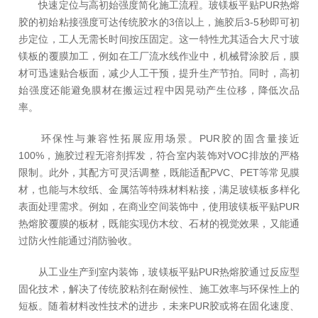
快速定位与高初始强度简化施工流程。玻镁板平贴PUR热熔
胶的初始粘接强度可达传统胶水的3倍以上，施胶后3-5秒即可初
步定位，工人无需长时间按压固定。这一特性尤其适合大尺寸玻
镁板的覆膜加工，例如在工厂流水线作业中，机械臂涂胶后，膜
材可迅速贴合板面，减少人工干预，提升生产节拍。同时，高初
始强度还能避免膜材在搬运过程中因晃动产生位移，降低次品
率。
环保性与兼容性拓展应用场景。PUR胶的固含量接近
100%，施胶过程无溶剂挥发，符合室内装饰对VOC排放的严格
限制。此外，其配方可灵活调整，既能适配PVC、PET等常见膜
材，也能与木纹纸、金属箔等特殊材料粘接，满足玻镁板多样化
表面处理需求。例如，在商业空间装饰中，使用玻镁板平贴PUR
热熔胶覆膜的板材，既能实现仿木纹、石材的视觉效果，又能通
过防火性能通过消防验收。
从工业生产到室内装饰，玻镁板平贴PUR热熔胶通过反应型
固化技术，解决了传统胶粘剂在耐候性、施工效率与环保性上的
短板。随着材料改性技术的进步，未来PUR胶或将在固化速度、