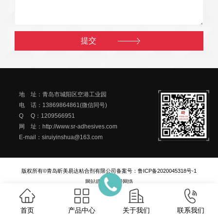
地 址：青岛市城阳区空港工业园
电 话：13869864861(微信同号)
Q Q：1209566951
网 址：http://www.sr-adhesives.com
E-mail：siruiyinshua@163.com
版权所有©青岛昕美易达粘合剂有限公司
备案号：
鲁ICP备2020045318号-1
网站建设
：
一瞬网络
首页
产品中心
关于我们
联系我们